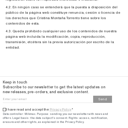
4.2. En ningún caso se entenderá que la puesta a disposición del
público de la página web constituye renuncia, cesión o licencia de
los derechos que Cristina Montaña Torrento tiene sobre los
contenidos de esta.
4.3. Queda prohibido cualquier uso de los contenidos de nuestra
página web incluida la modificación, copia, reproducción,
transmisión, etcétera sin la previa autorización por escrito de la
entidad.
Email
Keep in touch
Subscribe to our newsletter to get the latest updates on
new releases, pre-orders, and exclusive content.
Send
I have read and accept the
Privacy Policy
*
Data controller: Mikmax.
Purpose
:
sending you our newsletter with news and
offers
.
Legal basis: the data subject's consent.
Rights: access, rectification,
erasure and other rights, as explained in the Privacy Policy.