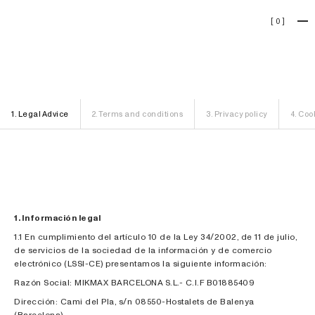
[
0
]
Legal
1
.
Legal Advice
2
.
Terms and conditions
3
.
Privacy policy
4
.
Cook
1. Información legal
1.1 En cumplimiento del artículo 10 de la Ley 34/2002, de 11 de julio,
de servicios de la sociedad de la información y de comercio
electrónico (LSSI-CE) presentamos la siguiente información:
Razón Social: MIKMAX BARCELONA S.L.- C.I.F B01885409
Dirección: Cami del Pla, s/n 08550-Hostalets de Balenya
(Barcelona)