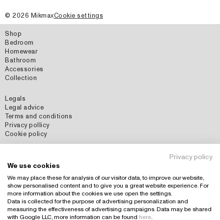
©
2026
Mikmax
Cookie settings
Shop
Bedroom
Homewear
Bathroom
Accessories
Collection
Legals
Legal advice
Terms and conditions
Privacy pollicy
Cookie policy
Social Media
Privacy policy
Instagram
We use cookies
Pinterest
We may place these for analysis of our visitor data, to improve our website,
show personalised content and to give you a great website experience. For
more information about the cookies we use open the settings.
Data is collected for the purpose of advertising personalization and
Country: España (EUR)
+
measuring the effectiveness of advertising campaigns. Data may be shared
with Google LLC, more information can be found
here
.